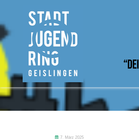
“De
7. März 2025