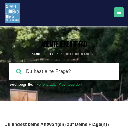
Abenteuerdorf FAQ
Start
/
FAQ
/
Abenteuerdorf FAQ
/
Suchbegriffe:
Ferienstadt
,
Abenteuerdorf
Du findest keine Antwort(en) auf Deine Frage(n)?