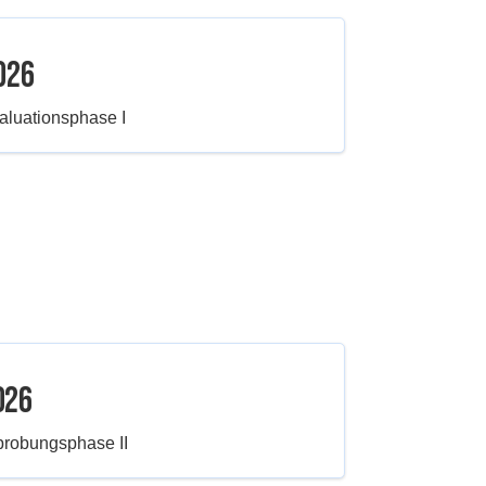
026
aluationsphase I
026
probungsphase II