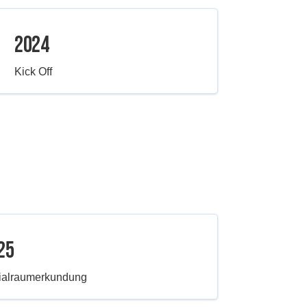
2024
Kick Off
25
ialraumerkundung