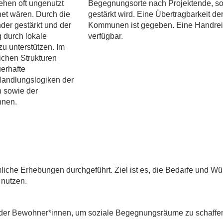
ehen oft ungenutzt
Begegnungsorte nach Projektende, so
gnet wären. Durch die
gestärkt wird. Eine Übertragbarkeit de
der gestärkt und der
Kommunen ist gegeben. Eine Handreic
g durch lokale
verfügbar.
 zu unterstützen. Im
ichen Strukturen
erhafte
 Handlungslogiken der
n sowie der
nnen.
mliche Erhebungen durchgeführt. Ziel ist es, die Bedarfe und W
 nutzen.
ion der Bewohner*innen, um soziale Begegnungsräume zu schaf