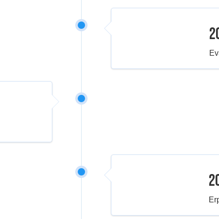
2
Ev
2
Er